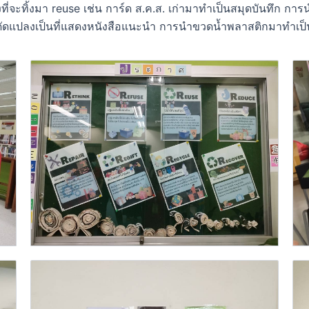
องที่จะทิ้งมา reuse เช่น การ์ด ส.ค.ส. เก่ามาทำเป็นสมุดบันทึก
าดัดแปลงเป็นที่แสดงหนังสือแนะนำ การนำขวดน้ำพลาสติกมาทำเป็น